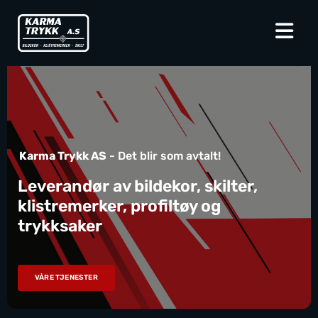
Karma Trykk AS
- Det blir som avtalt!
Leverandør av bildekor, skilter,
klistremerker, profiltøy og
trykksaker
VÅRE TJENESTER